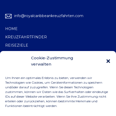
info@royalcaribbeankreuzfahrten.com
HOME
KREUZFAHRTFINDER
REISEZIELE
ANGEBOTE
Cookie-Zustimmung
KATALOGE
verwalten
ÜBER UNS
Um Ihnen ein optimales Erlebnis zu bieten, verwenden wir
KONTAKT
Technologien wie Cookies, um Geräteinformationen zu speichern
und/oder darauf zuzugreifen. Wenn Sie diesen Technologien
VERTRIEBSPARTNER*IN WERDEN
zustimmen, können wir Daten wie das Surfverhalten oder eindeutige
IDs auf dieser Website verarbeiten. Wenn Sie Ihre Zustimmung nicht
MARKETING-BEREICH
erteilen oder zurückziehen, können bestimmte Merkmale und
NEWSLETTER
Funktionen beeinträchtigt werden.
IMPRESSUM
DATENSCHUTZ