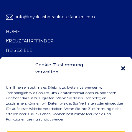
info@royalcaribbeankreuzfahrten.com
HOME
KREUZFAHRTFINDER
REISEZIELE
ANGEBOTE
Cookie-Zustimmung
KATALOGE
verwalten
ÜBER UNS
Um Ihnen ein optimales Erlebnis zu bieten, verwenden wir
KONTAKT
Technologien wie Cookies, um Geräteinformationen zu speichern
und/oder darauf zuzugreifen. Wenn Sie diesen Technologien
VERTRIEBSPARTNER*IN WERDEN
zustimmen, können wir Daten wie das Surfverhalten oder eindeutige
IDs auf dieser Website verarbeiten. Wenn Sie Ihre Zustimmung nicht
MARKETING-BEREICH
erteilen oder zurückziehen, können bestimmte Merkmale und
NEWSLETTER
Funktionen beeinträchtigt werden.
IMPRESSUM
DATENSCHUTZ