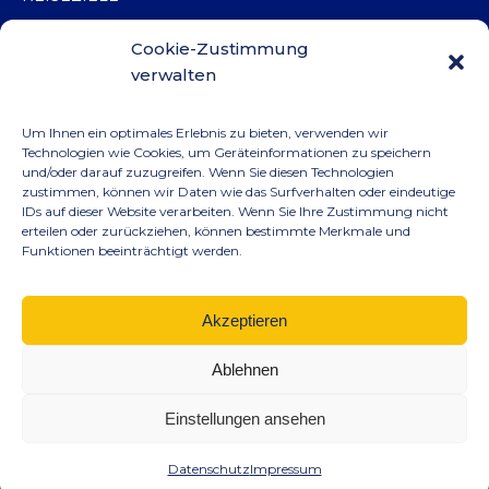
ANGEBOTE
Cookie-Zustimmung
KATALOGE
verwalten
ÜBER UNS
Um Ihnen ein optimales Erlebnis zu bieten, verwenden wir
KONTAKT
Technologien wie Cookies, um Geräteinformationen zu speichern
und/oder darauf zuzugreifen. Wenn Sie diesen Technologien
VERTRIEBSPARTNER*IN WERDEN
zustimmen, können wir Daten wie das Surfverhalten oder eindeutige
IDs auf dieser Website verarbeiten. Wenn Sie Ihre Zustimmung nicht
MARKETING-BEREICH
erteilen oder zurückziehen, können bestimmte Merkmale und
NEWSLETTER
Funktionen beeinträchtigt werden.
IMPRESSUM
DATENSCHUTZ
Akzeptieren
Ablehnen
Einstellungen ansehen
© 2026, ROYAL CARIBBEAN KREUZFAHRTEN
Datenschutz
Impressum